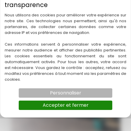
←
Article précédent
Article suivant
→
Nous utilisons des cookies pour améliorer votre expérience sur
notre site. Ces technologies nous permettent, ainsi qu'à nos
partenaires, de collecter certaines données comme votre
adresse IP et vos préférences de navigation.
A découvrir également
Ces informations servent à personnaliser votre expérience,
mesurer notre audience et afficher des publicités pertinentes.
Les cookies essentiels au fonctionnement du site sont
automatiquement activés. Pour tous les autres, votre accord
est nécessaire. Vous gardez le contrôle : acceptez, refusez ou
modifiez vos préférences à tout moment via les paramètres de
cookies.
Personnaliser
Accepter et fermer