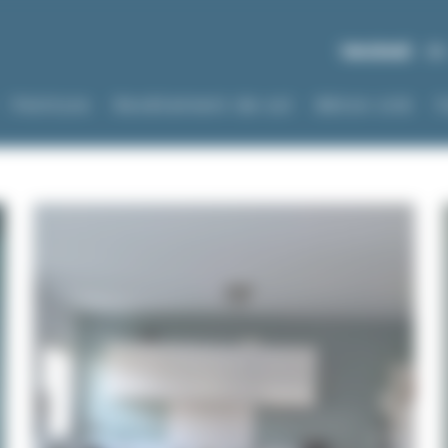
Vendredi
8h
Peinture
Revêtement de sol
Béton ciré