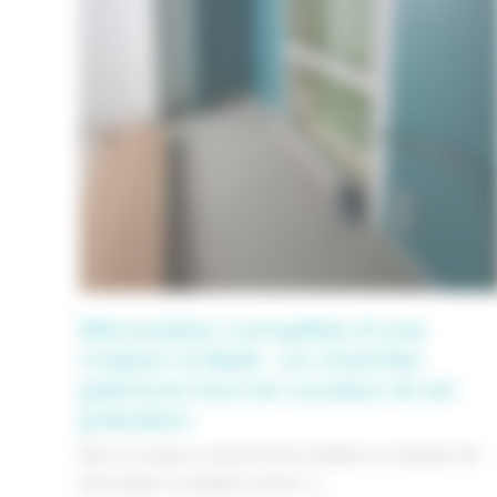
Rénovation complète d’une
maison à Rezé : un chantier
peinture tout en couleur et en
précision
Noir & Couleur a récemment réalisé un chantier de
rénovation complète d’une […]