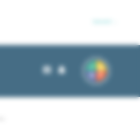
Suivant
→
ées