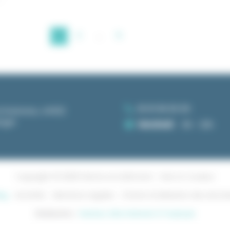
1
2
…
5
06 81 86 85 85
a Doisneau, 44522
nger
Vendredi
8h - 20h
Copyright © 2026 Peintre en bâtiment - Noir et Couleur
og
Activités
Mentions Légales
Charte d’utilisation des donn
Réalisation :
Horizon, Site internet à Toulouse