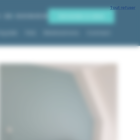
Tout refuser
 - 20h
06 81 86 85 85
Demandez un devis
Façade
FAQ
Réalisations
Contact