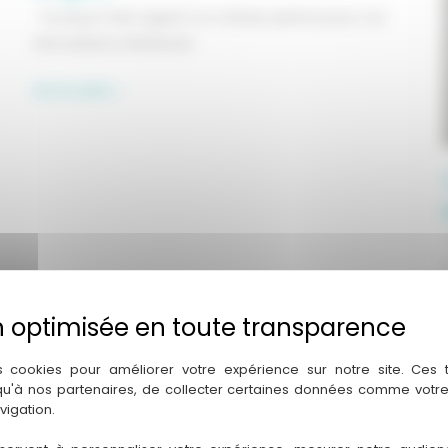
Pourquoi faire appel à un artisan peintre pour vos
rénovations intérieures
Travaux
Lire la suite »
de
peinture
intérieure
à
Angers
s cookies pour améliorer votre expérience sur notre site. Ces
 qu'à nos partenaires, de collecter certaines données comme votre
vigation.