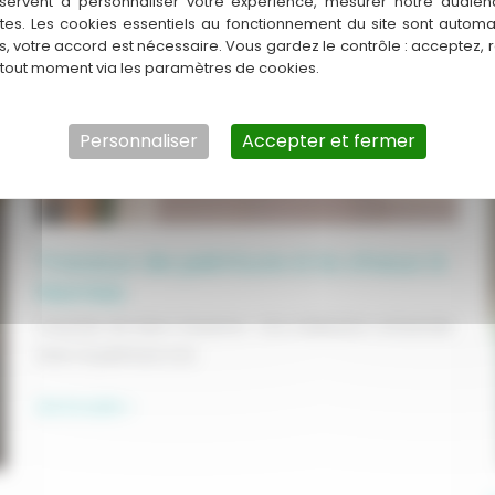
servent à personnaliser votre expérience, mesurer notre audien
ntes. Les cookies essentiels au fonctionnement du site sont autom
es, votre accord est nécessaire. Vous gardez le contrôle : acceptez, 
 tout moment via les paramètres de cookies.
Personnaliser
Accepter et fermer
Travaux de peinture à la chaux à
Nantes
Chantier de Saint-Pazanne : Une réalisation artisanale
avec la peinture à la
Travaux
Lire la suite »
de
peinture
à